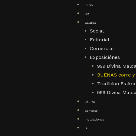
Inicio
Bio
Galerias
Social
Editorial
Comercial
Exposiciónes
999 Divina Mald
BUENAS corre y 
Tradicion Es Ar
999 Divina Malda
Equipo
Contacto
Instalaciones
IA