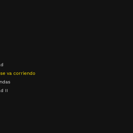
ad
se va corriendo
andas
d II