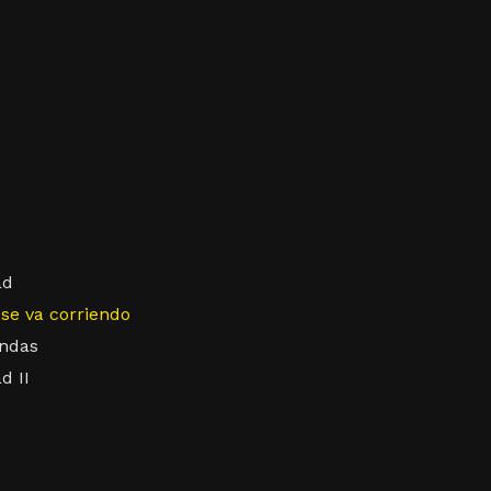
ad
se va corriendo
andas
d II