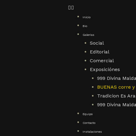
Inicio
Bio
Galerias
Social
Editorial
Comercial
Exposiciónes
999 Divina Mald
BUENAS corre y 
Tradicion Es Ar
999 Divina Malda
Equipo
Contacto
Instalaciones